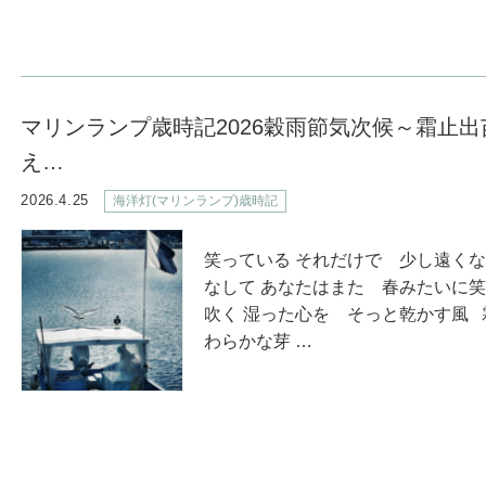
マリンランプ歳時記2026穀雨節気次候～霜止出
え…
2026.4.25
海洋灯(マリンランプ)歳時記
笑っている それだけで 少し遠く
なして あなたはまた 春みたいに
吹く 湿った心を そっと乾かす風
わらかな芽 …