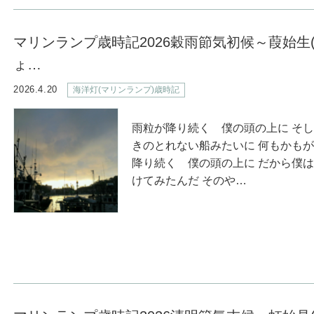
マリンランプ歳時記2026穀雨節気初候～葭始生
ょ…
2026.4.20
海洋灯(マリンランプ)歳時記
雨粒が降り続く 僕の頭の上に そし
きのとれない船みたいに 何もかも
降り続く 僕の頭の上に だから僕
けてみたんだ そのや…