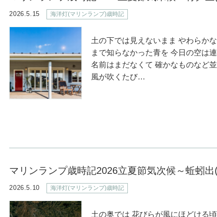
2026.5.15
海洋灯(マリンランプ)歳時記
土の下では見えないまま やわらか
まで知らなかった青を 今日の空は
名前はまだなくて 確かなものなど
風が吹くたび…
マリンランプ歳時記2026立夏節気次候～蚯蚓出
2026.5.10
海洋灯(マリンランプ)歳時記
土の奥では 花びらが風にほどける頃