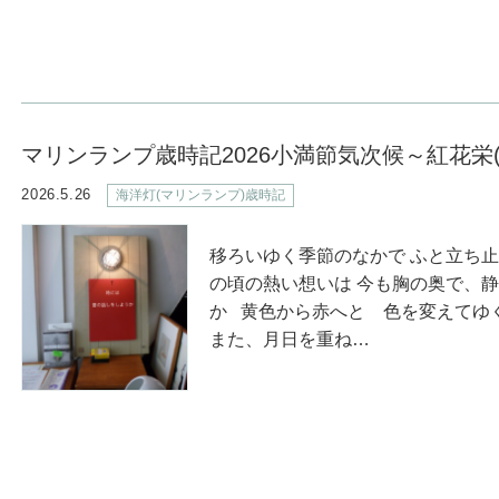
マリンランプ歳時記2026小満節気次候～紅花栄
2026.5.26
海洋灯(マリンランプ)歳時記
移ろいゆく季節のなかで ふと立ち
の頃の熱い想いは 今も胸の奥で、
か 黄色から赤へと 色を変えてゆ
また、月日を重ね…