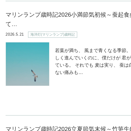
マリンランプ歳時記2026小満節気初候～蚕起
て…
2026.5.21
海洋灯(マリンランプ)歳時記
若葉が満ち、 風まで青くなる季節。
しく進んでいくのに、僕だけが 君
ている。 それでも 麦は実り、 蚕は
ない痛みも…
マリンランプ歳時記2026立夏節気末候～竹笋生