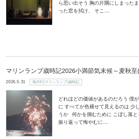
ら思い出そう 胸の片隅にしまった
った窓を拭け、 そこ…
マリンランプ歳時記2026小満節気末候～麦秋至
2026.5.31
海洋灯(マリンランプ)歳時記
どれほどの価値があるのだろう 僕
に すべてが色褪せて見えるのは 少
うか 何かを掴むために こぼし落
振り返って悔やむに…