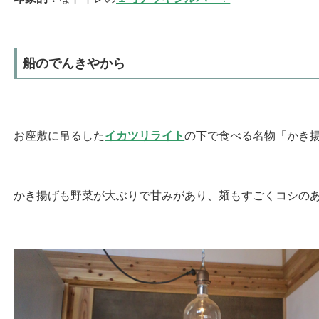
船のでんきやから
お座敷に吊るした
イカツリライト
の下で食べる名物「かき
かき揚げも野菜が大ぶりで甘みがあり、麺もすごくコシの