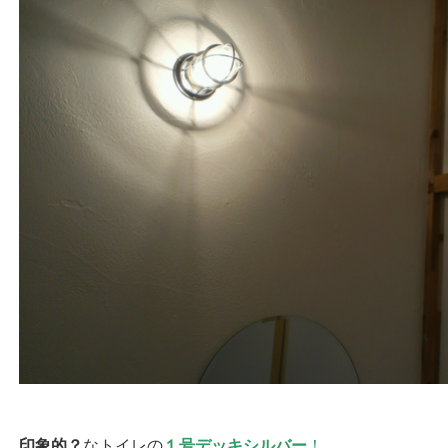
印象的？
なトイレの
１号デッキシルバー
！