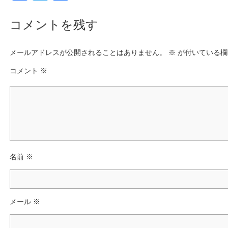
a
wi
有
c
tt
コメントを残す
e
er
メールアドレスが公開されることはありません。
b
※
が付いている欄
o
コメント
※
o
k
名前
※
メール
※