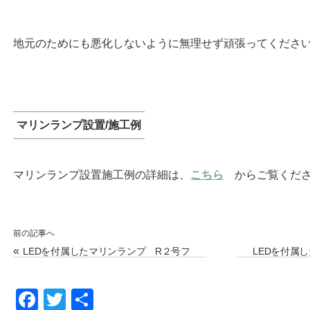
地元のためにも悪化しないように無理せず頑張ってくださいね(
マリンランプ設置/施工例
マリンランプ設置施工例の詳細は、
こちら
からご覧くださ
前の記事へ
«
LEDを付属したマリンランプ R２号フ
LEDを付属
ランジゴールド！
F
T
共