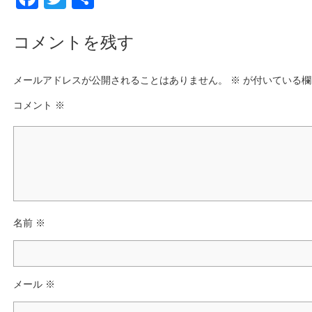
a
wi
有
c
tt
コメントを残す
e
er
メールアドレスが公開されることはありません。
b
※
が付いている欄
o
コメント
※
o
k
名前
※
メール
※