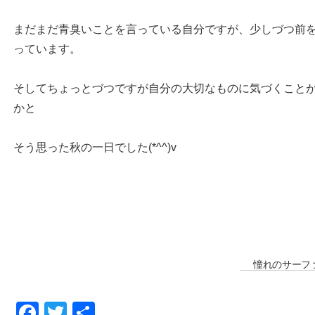
まだまだ青臭いことを言っている自分ですが、少しづつ前
っています。
そしてちょっとづつですが自分の大切なものに気づくこと
かと
そう思った秋の一日でした(*^^)v
憧れのサーフ
F
T
共