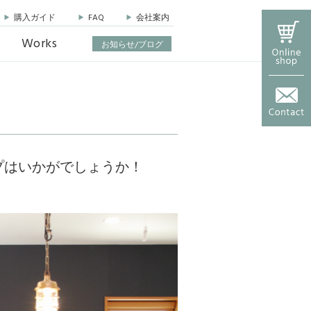
購入ガイド
FAQ
会社案内
Works
News & Blog
お知らせ/ブログ
スタンド
イト
プはいかがでしょうか！
ズ センサ
ズ スタン
シリーズ
トシリーズ