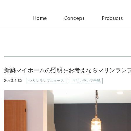
Home
Concept
Products
マリンランプ
スペシャルラ
新築マイホームの照明をお考えならマリンラン
グローシリー
2020.4.03
マリンランプニュース
マリンランプ全般
ーモデル
グローシリー
ダードモデル
デッキライト
ウォールライ
ゼロシリーズ