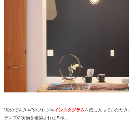
ハイグレード
ポーチライト
インサイドシ
“船のでんきや”のブログや
インスタグラム
を気に入っていただき
ランプの実物を確認されたＳ様。