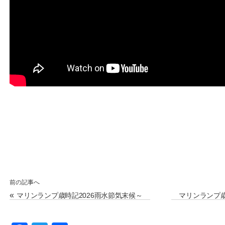
前の記事へ
«
マリンランプ歳時記2026雨水節気末候～
マリンランプ歳
草木萌動(そうもくめばえいずる)
～