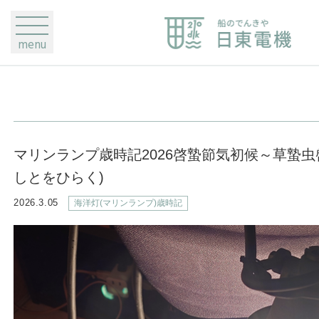
menu
マリンランプ歳時記2026啓蟄節気初候～草蟄虫
しとをひらく)
2026.3.05
海洋灯(マリンランプ)歳時記