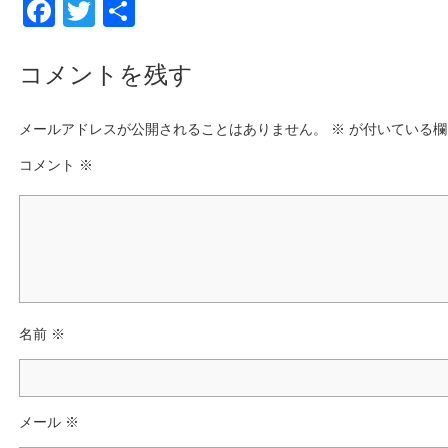
F
T
共
a
wi
有
c
tt
コメントを残す
e
er
メールアドレスが公開されることはありません。
b
※
が付いている欄
o
コメント
※
o
k
名前
※
メール
※