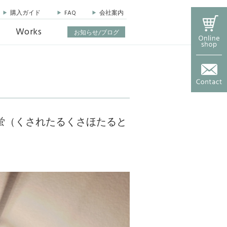
購入ガイド
FAQ
会社案内
Works
News & Blog
お知らせ/ブログ
スタンド
イト
為蛍（くされたるくさほたると
ズ センサ
ズ スタン
シリーズ
トシリーズ