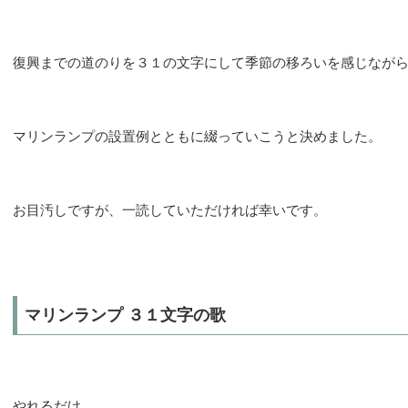
復興までの道のりを３１の文字にして季節の移ろいを感じなが
マリンランプの設置例とともに綴っていこうと決めました。
お目汚しですが、一読していただければ幸いです。
マリンランプ ３１文字の歌
やれるだけ