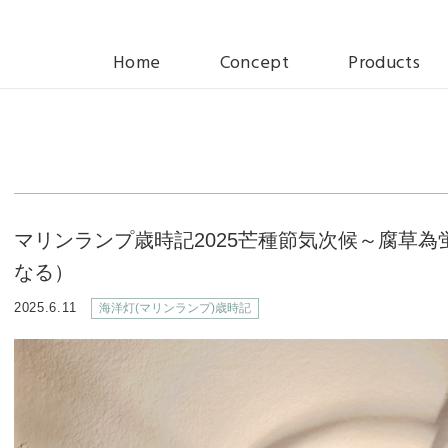
Home
Concept
Products
マリンランプ
スペシャルラ
マリンランプ歳時記2025芒種節気次候～腐草
なる）
グローシリー
ーモデル
2025.6.11
海洋灯(マリンランプ)歳時記
グローシリー
ダードモデル
デッキライト
ウォールライ
ゼロシリーズ