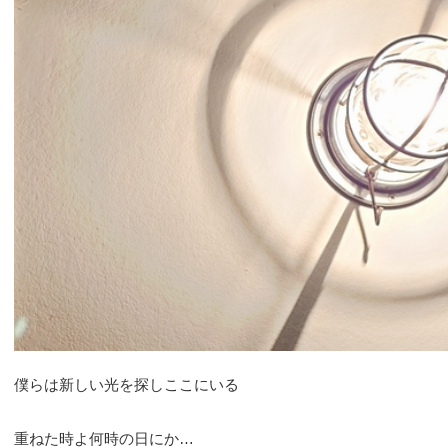
ハイグレード
ポーチライト
インサイドシ
僕らは新しい光を探しここにいる
重ねた時よ何時の日にか…