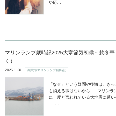
や応…
マリンランプ歳時記2025大寒節気初侯～款冬
く）
2025.1.20
海洋灯(マリンランプ)歳時記
「なぜ」という疑問や後悔は、きっ
も消える事はないから… マリンラ
に一度と言われている大地震に遭い
…