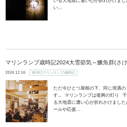
いる大地震に遭い心が折れかけま
い…
マリンランプ歳時記2024大雪節気～鱖魚群(さ
2024.12.16
海洋灯(マリンランプ)歳時記
ただ今ひとつ屋根の下、同じ境遇の
す... マリンランプは復興の灯り
る大地震に遭い心が折れかけまし
ールや応援…