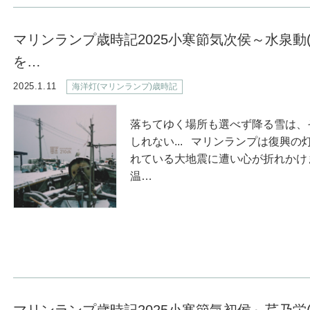
マリンランプ歳時記2025小寒節気次侯～水泉動
を…
2025.1.11
海洋灯(マリンランプ)歳時記
落ちてゆく場所も選べず降る雪は、
しれない... マリンランプは復興
れている大地震に遭い心が折れか
温…