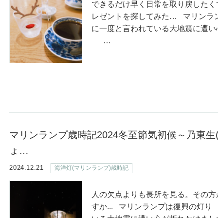
できるだけ早く日常を取り戻したく
レゼントを探してみた… マリンラ
に一度と言われている大地震に遭い
…
マリンランプ歳時記2024冬至節気初候～乃東生
ょ…
2024.12.21
海洋灯(マリンランプ)歳時記
人の欠点よりも長所を見る。その方
すか... マリンランプは復興の灯