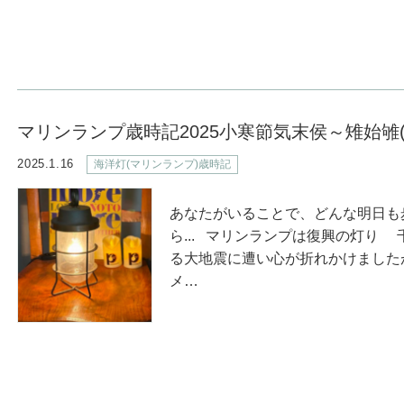
マリンランプ歳時記2025小寒節気末侯～雉始雊
2025.1.16
海洋灯(マリンランプ)歳時記
あなたがいることで、どんな明日も
ら... マリンランプは復興の灯り
る大地震に遭い心が折れかけまし
メ…