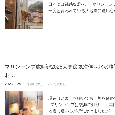
日々には鈍感な君へ... マリンラ
一度と言われている大地震に遭い心
…
マリンランプ歳時記2025大寒節気次候～水沢
お…
2025.1.25
海洋灯(マリンランプ)歳時記
現在（いま）を嘆いても、胸を痛めて
マリンランプは復興の灯り 千年
地震に遭い心が折れかけましたが