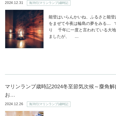
2024.12.31
海洋灯(マリンランプ)歳時記
能登はいらんかいね、ふるさと能登
をまぜて今夜は輪島の夢をみる… 
り 千年に一度と言われている大地
ましたが、 …
マリンランプ歳時記2024冬至節気次候～麋角解
お…
2024.12.26
海洋灯(マリンランプ)歳時記