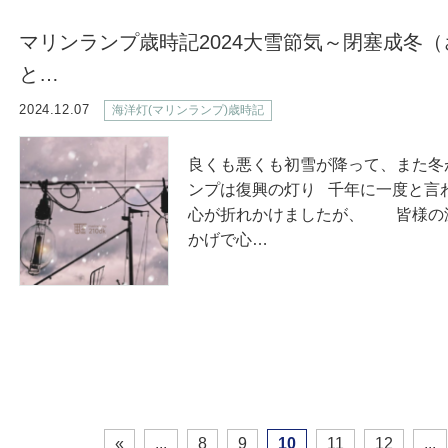
マリンランプ歳時記2024大雪節気～閉塞成冬
と…
2024.12.07
海洋灯(マリンランプ)歳時記
良くも悪くも初雪が降って、また冬が
ンプは復興の灯り 千年に一度と言
心が折れかけましたが、 皆様の
かげで心…
«
...
8
9
10
11
12
...