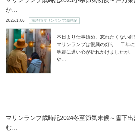
マリンランプ歳時記2025小寒節気初侯～芹乃栄
か…
2025.1.06
海洋灯(マリンランプ)歳時記
本日より仕事始め、忘れたくない商売
マリンランプは復興の灯り 千年に
地震に遭い心が折れかけましたが
や…
マリンランプ歳時記2024冬至節気末候～雪下出
む…